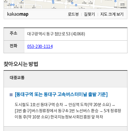
로드뷰
길찾기
지도 크게 보기
주소
대구광역시 동구 첨단로 53 (41068)
전화
053-230-1114
찾아오시는 방법
대중교통
[동대구역 또는 동대구 고속버스터미널 출발 기준]
도시철도 1호선 동대구역 승차 → 안심역 도착(약 20분 소요) →
[1번 출구]버스정류장에서 동구4-1번 노선버스 환승 → 5개 정류장
이동 후(약 10분 소요) 한국지능정보사회진흥원 앞 하차