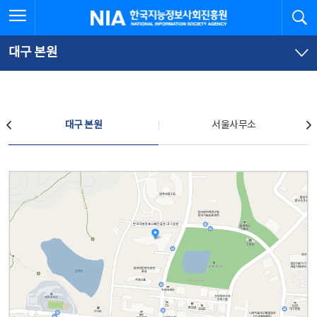
본
전
전체메뉴 열기
검
한국지능정보사회진흥원
문
체
바
메
로
뉴
가
바
대구 본원
기
로
가
기
찾아오시는 길
대구 본원
서울사무소
대구 본원