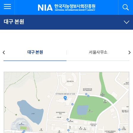
본
전
전체메뉴 열기
검
한국지능정보사회진흥원
문
체
바
메
로
뉴
가
바
대구 본원
기
로
가
기
찾아오시는 길
대구 본원
서울사무소
대구 본원