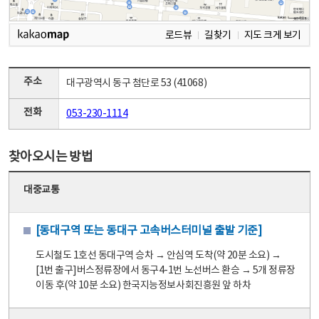
로드뷰
길찾기
지도 크게 보기
주소
대구광역시 동구 첨단로 53 (41068)
전화
053-230-1114
찾아오시는 방법
대중교통
[동대구역 또는 동대구 고속버스터미널 출발 기준]
도시철도 1호선 동대구역 승차 → 안심역 도착(약 20분 소요) →
[1번 출구]버스정류장에서 동구4-1번 노선버스 환승 → 5개 정류장
이동 후(약 10분 소요) 한국지능정보사회진흥원 앞 하차