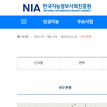
본
전
한국지능정보사회진흥원
문
체
바
메
로
뉴
가
바
전체메뉴보기
기
로
인공지능
주요사업
가
기
>
>
>
>
HOME
기관소개
NIA 소개
찾아오시는 길
대구 본원
인사말
연혁
찾아오시는 길
대구 본원
대구 본원