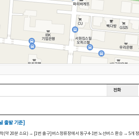
전화
 출발 기준]
(약 20분 소요) → [1번 출구]버스정류장에서 동구4-1번 노선버스 환승 → 5개