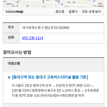
로드뷰
길찾기
지도 크게 보기
주소
대구광역시 동구 첨단로 53 (41068)
전화
053-230-1114
찾아오시는 방법
대중교통
[동대구역 또는 동대구 고속버스터미널 출발 기준]
도시철도 1호선 동대구역 승차 → 안심역 도착(약 20분 소요) →
[1번 출구]버스정류장에서 동구4-1번 노선버스 환승 → 5개 정류장
이동 후(약 10분 소요) 한국지능정보사회진흥원 앞 하차