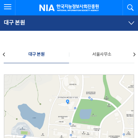
본
전
전체메뉴 열기
검
한국지능정보사회진흥원
문
체
바
메
로
뉴
가
바
대구 본원
기
로
가
기
찾아오시는 길
대구 본원
서울사무소
대구 본원