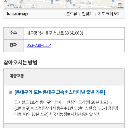
로드뷰
길찾기
지도 크게 보기
주소
대구광역시 동구 첨단로 53 (41068)
전화
053-230-1114
찾아오시는 방법
대중교통
[동대구역 또는 동대구 고속버스터미널 출발 기준]
도시철도 1호선 동대구역 승차 → 안심역 도착(약 20분 소요) →
[1번 출구]버스정류장에서 동구4-1번 노선버스 환승 → 5개 정류장
이동 후(약 10분 소요) 한국지능정보사회진흥원 앞 하차