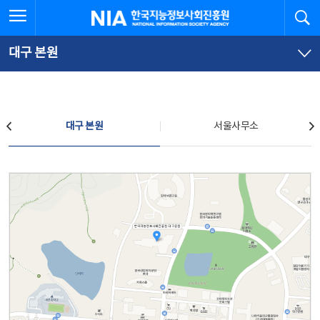
본
전
전체메뉴 열기
검
한국지능정보사회진흥원
문
체
바
메
로
뉴
가
바
대구 본원
기
로
가
기
찾아오시는 길
대구 본원
서울사무소
대구 본원