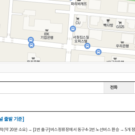
전화
 출발 기준]
(약 20분 소요) → [1번 출구]버스정류장에서 동구4-1번 노선버스 환승 → 5개