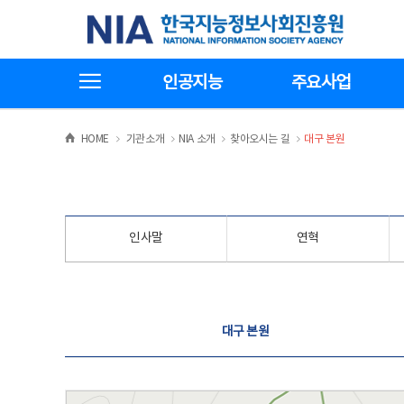
본
전
한국지능정보사회진흥원
문
체
바
메
로
뉴
가
바
전체메뉴보기
기
로
인공지능
주요사업
가
기
>
>
>
>
HOME
기관소개
NIA 소개
찾아오시는 길
대구 본원
인사말
연혁
찾아오시는 길
대구 본원
대구 본원