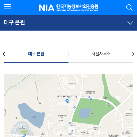
본
전
전체메뉴 열기
검
한국지능정보사회진흥원
문
체
바
메
로
뉴
가
바
대구 본원
기
로
가
기
찾아오시는 길
대구 본원
서울사무소
대구 본원