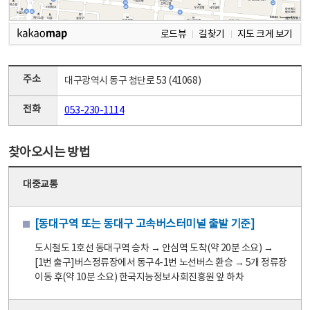
로드뷰
길찾기
지도 크게 보기
주소
대구광역시 동구 첨단로 53 (41068)
전화
053-230-1114
찾아오시는 방법
대중교통
[동대구역 또는 동대구 고속버스터미널 출발 기준]
도시철도 1호선 동대구역 승차 → 안심역 도착(약 20분 소요) →
[1번 출구]버스정류장에서 동구4-1번 노선버스 환승 → 5개 정류장
이동 후(약 10분 소요) 한국지능정보사회진흥원 앞 하차