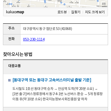
로드뷰
길찾기
지도 크게 보기
주소
대구광역시 동구 첨단로 53 (41068)
전화
053-230-1114
찾아오시는 방법
대중교통
[동대구역 또는 동대구 고속버스터미널 출발 기준]
도시철도 1호선 동대구역 승차 → 안심역 도착(약 20분 소요) →
[1번 출구]버스정류장에서 동구4-1번 노선버스 환승 → 5개 정류장
이동 후(약 10분 소요) 한국지능정보사회진흥원 앞 하차