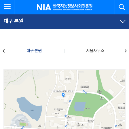
본
전
전체메뉴 열기
검
한국지능정보사회진흥원
문
체
바
메
로
뉴
가
바
대구 본원
기
로
가
기
찾아오시는 길
대구 본원
서울사무소
대구 본원