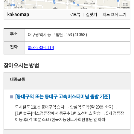
로드뷰
길찾기
지도 크게 보기
주소
대구광역시 동구 첨단로 53 (41068)
전화
053-230-1114
찾아오시는 방법
대중교통
[동대구역 또는 동대구 고속버스터미널 출발 기준]
도시철도 1호선 동대구역 승차 → 안심역 도착(약 20분 소요) →
[1번 출구]버스정류장에서 동구4-1번 노선버스 환승 → 5개 정류장
이동 후(약 10분 소요) 한국지능정보사회진흥원 앞 하차