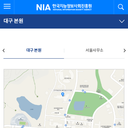
본
전
전체메뉴 열기
검
한국지능정보사회진흥원
문
체
바
메
로
뉴
가
바
대구 본원
기
로
가
기
찾아오시는 길
대구 본원
서울사무소
대구 본원