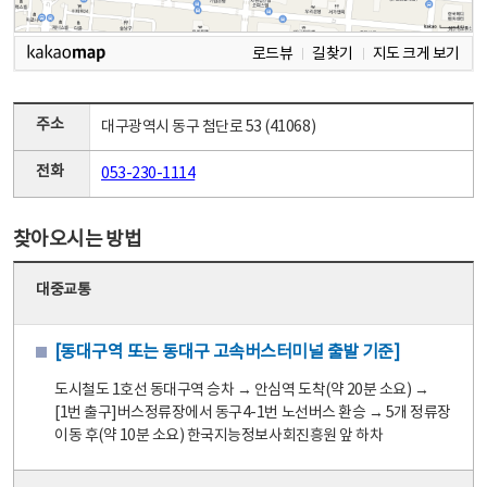
로드뷰
길찾기
지도 크게 보기
주소
대구광역시 동구 첨단로 53 (41068)
전화
053-230-1114
찾아오시는 방법
대중교통
[동대구역 또는 동대구 고속버스터미널 출발 기준]
도시철도 1호선 동대구역 승차 → 안심역 도착(약 20분 소요) →
[1번 출구]버스정류장에서 동구4-1번 노선버스 환승 → 5개 정류장
이동 후(약 10분 소요) 한국지능정보사회진흥원 앞 하차