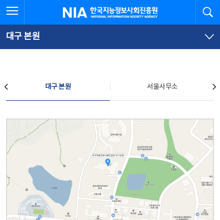
본
전
전체메뉴 열기
검
한국지능정보사회진흥원
문
체
바
메
로
뉴
가
바
대구 본원
기
로
가
기
찾아오시는 길
대구 본원
서울사무소
대구 본원