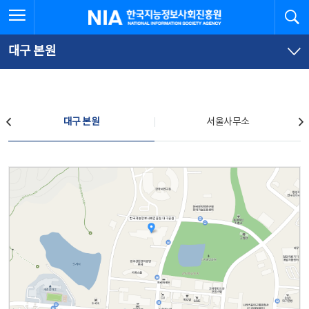
본
전
전체메뉴 열기
검
한국지능정보사회진흥원
문
체
바
메
로
뉴
가
바
대구 본원
기
로
가
기
찾아오시는 길
대구 본원
서울사무소
대구 본원