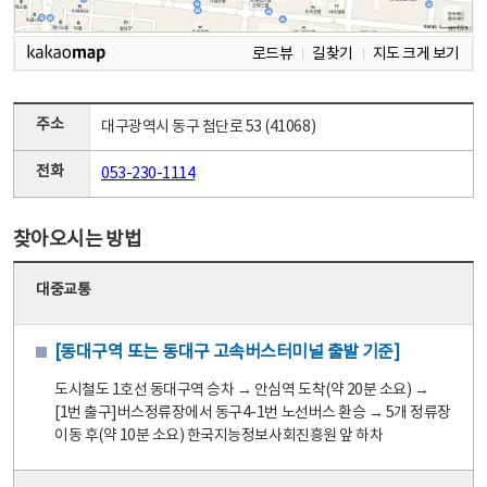
로드뷰
길찾기
지도 크게 보기
주소
대구광역시 동구 첨단로 53 (41068)
전화
053-230-1114
찾아오시는 방법
대중교통
[동대구역 또는 동대구 고속버스터미널 출발 기준]
도시철도 1호선 동대구역 승차 → 안심역 도착(약 20분 소요) →
[1번 출구]버스정류장에서 동구4-1번 노선버스 환승 → 5개 정류장
이동 후(약 10분 소요) 한국지능정보사회진흥원 앞 하차