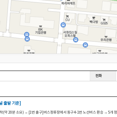
전화
 출발 기준]
(약 20분 소요) → [1번 출구]버스정류장에서 동구4-1번 노선버스 환승 → 5개