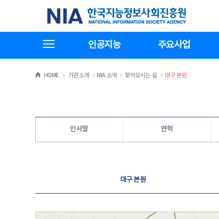
본
전
한국지능정보사회진흥원
문
체
바
메
로
뉴
가
바
전체메뉴보기
기
로
인공지능
주요사업
가
기
>
>
>
>
HOME
기관소개
NIA 소개
찾아오시는 길
대구 본원
인사말
연혁
찾아오시는 길
대구 본원
대구 본원