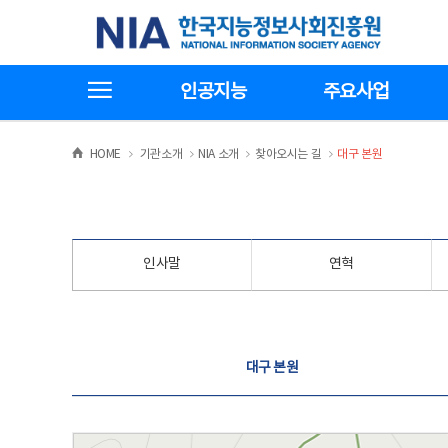
본
전
한국지능정보사회진흥원
문
체
바
메
로
뉴
가
바
전체메뉴보기
기
로
인공지능
주요사업
가
기
>
>
>
>
HOME
기관소개
NIA 소개
찾아오시는 길
대구 본원
인사말
연혁
찾아오시는 길
대구 본원
대구 본원