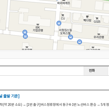
전화
 출발 기준]
(약 20분 소요) → [1번 출구]버스정류장에서 동구4-1번 노선버스 환승 → 5개