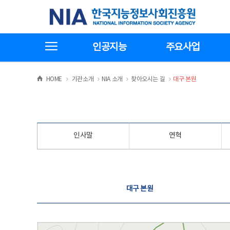
본
전
한국지능정보사회진흥원
문
체
바
메
로
뉴
가
바
전체메뉴보기
기
로
인공지능
주요사업
가
기
>
>
>
>
HOME
기관소개
NIA 소개
찾아오시는 길
대구 본원
인사말
연혁
찾아오시는 길
대구 본원
대구 본원