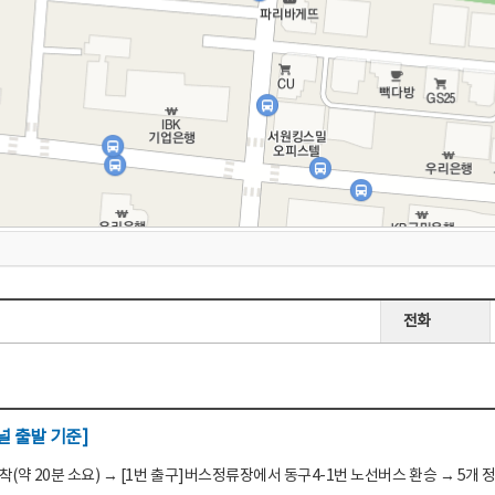
전화
 출발 기준]
(약 20분 소요) → [1번 출구]버스정류장에서 동구4-1번 노선버스 환승 → 5개