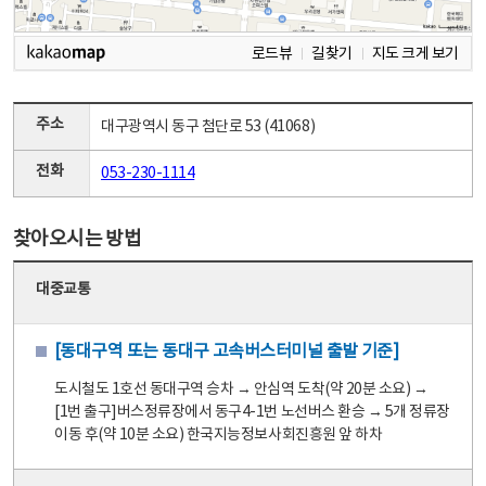
로드뷰
길찾기
지도 크게 보기
주소
대구광역시 동구 첨단로 53 (41068)
전화
053-230-1114
찾아오시는 방법
대중교통
[동대구역 또는 동대구 고속버스터미널 출발 기준]
도시철도 1호선 동대구역 승차 → 안심역 도착(약 20분 소요) →
[1번 출구]버스정류장에서 동구4-1번 노선버스 환승 → 5개 정류장
이동 후(약 10분 소요) 한국지능정보사회진흥원 앞 하차