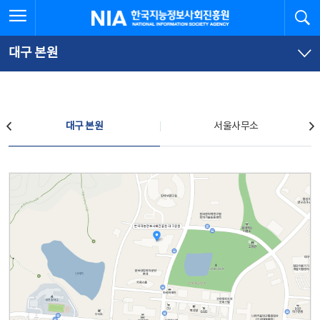
본
전
전체메뉴 열기
검
한국지능정보사회진흥원
문
체
바
메
로
뉴
가
바
대구 본원
기
로
가
기
찾아오시는 길
대구 본원
서울사무소
대구 본원