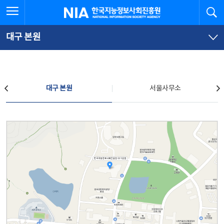
본
전
전체메뉴 열기
검
한국지능정보사회진흥원
문
체
바
메
로
뉴
가
바
대구 본원
기
로
가
기
찾아오시는 길
대구 본원
서울사무소
대구 본원