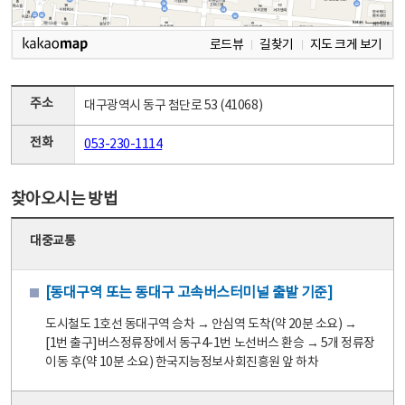
로드뷰
길찾기
지도 크게 보기
주소
대구광역시 동구 첨단로 53 (41068)
전화
053-230-1114
찾아오시는 방법
대중교통
[동대구역 또는 동대구 고속버스터미널 출발 기준]
도시철도 1호선 동대구역 승차 → 안심역 도착(약 20분 소요) →
[1번 출구]버스정류장에서 동구4-1번 노선버스 환승 → 5개 정류장
이동 후(약 10분 소요) 한국지능정보사회진흥원 앞 하차