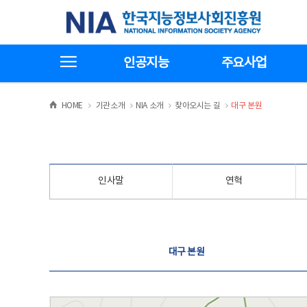
본
전
한국지능정보사회진흥원
문
체
바
메
로
뉴
가
바
전체메뉴보기
기
로
인공지능
주요사업
가
기
>
>
>
>
HOME
기관소개
NIA 소개
찾아오시는 길
대구 본원
인사말
연혁
찾아오시는 길
대구 본원
대구 본원