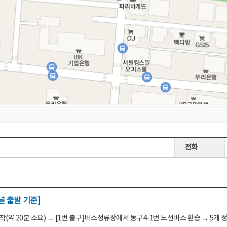
전화
 출발 기준]
(약 20분 소요) → [1번 출구]버스정류장에서 동구4-1번 노선버스 환승 → 5개