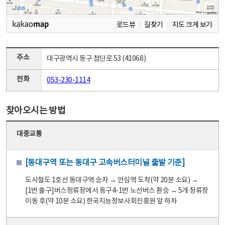
로드뷰
길찾기
지도 크게 보기
주소
대구광역시 동구 첨단로 53 (41068)
전화
053-230-1114
찾아오시는 방법
대중교통
[동대구역 또는 동대구 고속버스터미널 출발 기준]
도시철도 1호선 동대구역 승차 → 안심역 도착(약 20분 소요) →
[1번 출구]버스정류장에서 동구4-1번 노선버스 환승 → 5개 정류장
이동 후(약 10분 소요) 한국지능정보사회진흥원 앞 하차