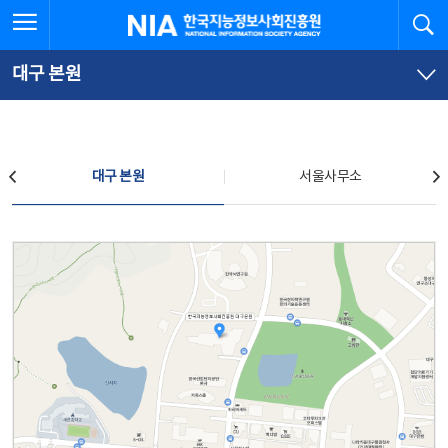
본
전
전체메뉴 열기
검
한국지능정보사회진흥원
문
체
바
메
로
뉴
가
바
대구 본원
기
로
가
기
찾아오시는 길
대구 본원
서울사무소
대구 본원