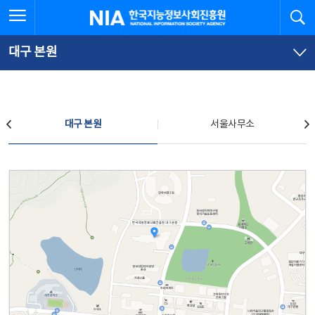
본
전
전체메뉴 열기
검
한국지능정보사회진흥원
문
체
바
메
로
뉴
가
바
대구 본원
기
로
가
기
찾아오시는 길
대구 본원
서울사무소
대구 본원