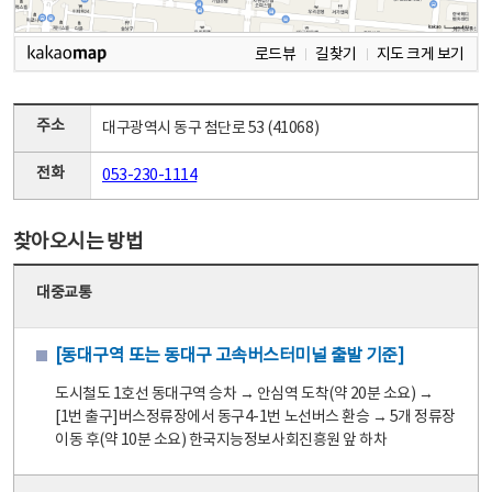
로드뷰
길찾기
지도 크게 보기
주소
대구광역시 동구 첨단로 53 (41068)
전화
053-230-1114
찾아오시는 방법
대중교통
[동대구역 또는 동대구 고속버스터미널 출발 기준]
도시철도 1호선 동대구역 승차 → 안심역 도착(약 20분 소요) →
[1번 출구]버스정류장에서 동구4-1번 노선버스 환승 → 5개 정류장
이동 후(약 10분 소요) 한국지능정보사회진흥원 앞 하차