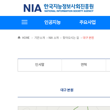
본
전
한국지능정보사회진흥원
문
체
바
메
로
뉴
가
바
전체메뉴보기
기
로
인공지능
주요사업
가
기
>
>
>
>
HOME
기관소개
NIA 소개
찾아오시는 길
대구 본원
인사말
연혁
찾아오시는 길
대구 본원
대구 본원