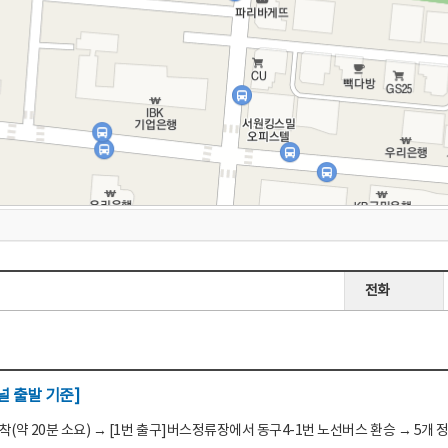
전화
 출발 기준]
(약 20분 소요) → [1번 출구]버스정류장에서 동구4-1번 노선버스 환승 → 5개