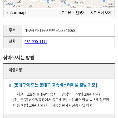
로드뷰
길찾기
지도 크게 보기
주소
대구광역시 동구 첨단로 53 (41068)
전화
053-230-1114
찾아오시는 방법
대중교통
[동대구역 또는 동대구 고속버스터미널 출발 기준]
도시철도 1호선 동대구역 승차 → 안심역 도착(약 20분 소요) →
[1번 출구]버스정류장에서 동구4-1번 노선버스 환승 → 5개 정류장
이동 후(약 10분 소요) 한국지능정보사회진흥원 앞 하차