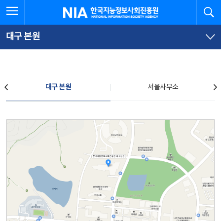
본
전
전체메뉴 열기
검
한국지능정보사회진흥원
문
체
바
메
로
뉴
가
바
대구 본원
기
로
가
기
찾아오시는 길
대구 본원
서울사무소
대구 본원