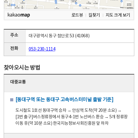
로드뷰
길찾기
지도 크게 보기
주소
대구광역시 동구 첨단로 53 (41068)
전화
053-230-1114
찾아오시는 방법
대중교통
[동대구역 또는 동대구 고속버스터미널 출발 기준]
도시철도 1호선 동대구역 승차 → 안심역 도착(약 20분 소요) →
[1번 출구]버스정류장에서 동구4-1번 노선버스 환승 → 5개 정류장
이동 후(약 10분 소요) 한국지능정보사회진흥원 앞 하차