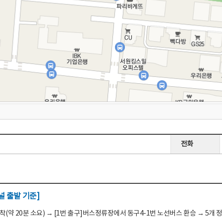
전화
 출발 기준]
(약 20분 소요) → [1번 출구]버스정류장에서 동구4-1번 노선버스 환승 → 5개