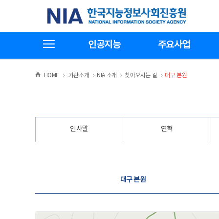
본
전
한국지능정보사회진흥원
문
체
바
메
로
뉴
가
바
전체메뉴보기
기
로
인공지능
주요사업
가
기
>
>
>
>
HOME
기관소개
NIA 소개
찾아오시는 길
대구 본원
인사말
연혁
찾아오시는 길
대구 본원
대구 본원