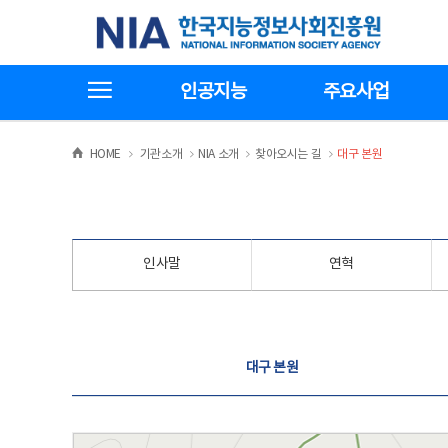
본
전
한국지능정보사회진흥원
문
체
바
메
로
뉴
가
바
전체메뉴보기
기
로
인공지능
주요사업
가
기
>
>
>
>
HOME
기관소개
NIA 소개
찾아오시는 길
대구 본원
인사말
연혁
찾아오시는 길
대구 본원
대구 본원