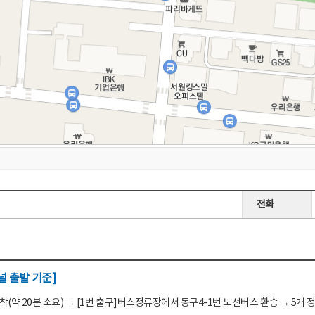
전화
 출발 기준]
(약 20분 소요) → [1번 출구]버스정류장에서 동구4-1번 노선버스 환승 → 5개