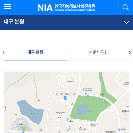
본
전
전체메뉴 열기
검
한국지능정보사회진흥원
문
체
바
메
로
뉴
가
바
대구 본원
기
로
가
기
찾아오시는 길
대구 본원
서울사무소
대구 본원