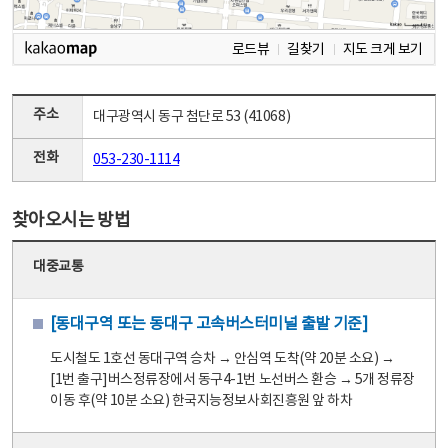
로드뷰
길찾기
지도 크게 보기
주소
대구광역시 동구 첨단로 53 (41068)
전화
053-230-1114
찾아오시는 방법
대중교통
[동대구역 또는 동대구 고속버스터미널 출발 기준]
도시철도 1호선 동대구역 승차 → 안심역 도착(약 20분 소요) →
[1번 출구]버스정류장에서 동구4-1번 노선버스 환승 → 5개 정류장
이동 후(약 10분 소요) 한국지능정보사회진흥원 앞 하차