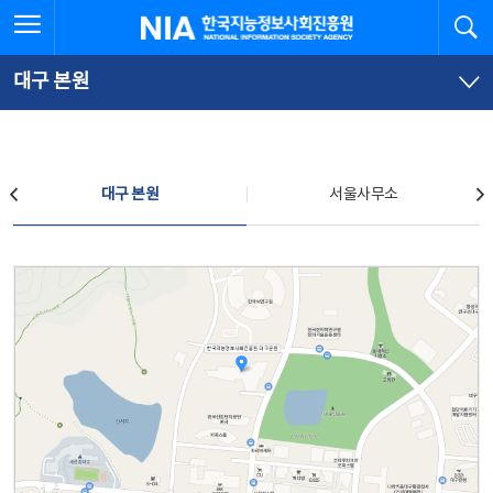
본
전
전체메뉴 열기
검
한국지능정보사회진흥원
문
체
바
메
로
뉴
가
바
대구 본원
기
로
가
기
찾아오시는 길
대구 본원
서울사무소
대구 본원