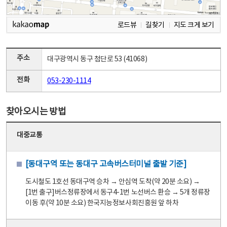
로드뷰
길찾기
지도 크게 보기
주소
대구광역시 동구 첨단로 53 (41068)
전화
053-230-1114
찾아오시는 방법
대중교통
[동대구역 또는 동대구 고속버스터미널 출발 기준]
도시철도 1호선 동대구역 승차 → 안심역 도착(약 20분 소요) →
[1번 출구]버스정류장에서 동구4-1번 노선버스 환승 → 5개 정류장
이동 후(약 10분 소요) 한국지능정보사회진흥원 앞 하차