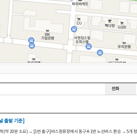
전화
 출발 기준]
(약 20분 소요) → [1번 출구]버스정류장에서 동구4-1번 노선버스 환승 → 5개