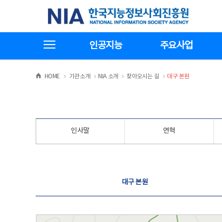
본
전
한국지능정보사회진흥원
문
체
바
메
로
뉴
가
바
전체메뉴보기
기
로
인공지능
주요사업
가
기
>
>
>
>
HOME
기관소개
NIA 소개
찾아오시는 길
대구 본원
인사말
연혁
찾아오시는 길
대구 본원
대구 본원