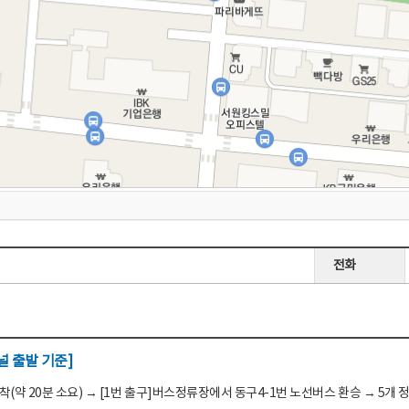
전화
 출발 기준]
(약 20분 소요) → [1번 출구]버스정류장에서 동구4-1번 노선버스 환승 → 5개