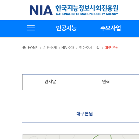
본
전
한국지능정보사회진흥원
문
체
바
메
로
뉴
가
바
전체메뉴보기
기
로
인공지능
주요사업
가
기
>
>
>
>
HOME
기관소개
NIA 소개
찾아오시는 길
대구 본원
인사말
연혁
찾아오시는 길
대구 본원
대구 본원