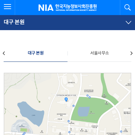
본
전
전체메뉴 열기
검
한국지능정보사회진흥원
문
체
바
메
로
뉴
가
바
대구 본원
기
로
가
기
찾아오시는 길
대구 본원
서울사무소
대구 본원