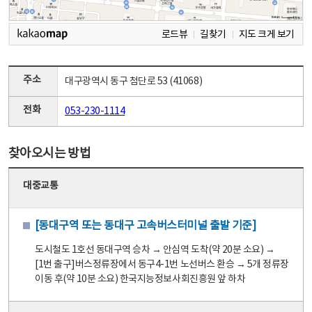
로드뷰
길찾기
지도 크게 보기
주소
대구광역시 동구 첨단로 53 (41068)
전화
053-230-1114
찾아오시는 방법
대중교통
[동대구역 또는 동대구 고속버스터미널 출발 기준]
도시철도 1호선 동대구역 승차 → 안심역 도착(약 20분 소요) →
[1번 출구]버스정류장에서 동구4-1번 노선버스 환승 → 5개 정류장
이동 후(약 10분 소요) 한국지능정보사회진흥원 앞 하차