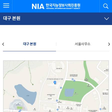
본
전
전체메뉴 열기
검
한국지능정보사회진흥원
문
체
바
메
로
뉴
가
바
대구 본원
기
로
가
기
찾아오시는 길
대구 본원
서울사무소
대구 본원