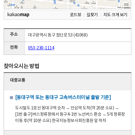
로드뷰
길찾기
지도 크게 보기
주소
대구광역시 동구 첨단로 53 (41068)
전화
053-230-1114
찾아오시는 방법
대중교통
[동대구역 또는 동대구 고속버스터미널 출발 기준]
도시철도 1호선 동대구역 승차 → 안심역 도착(약 20분 소요) →
[1번 출구]버스정류장에서 동구4-1번 노선버스 환승 → 5개 정류장
이동 후(약 10분 소요) 한국지능정보사회진흥원 앞 하차