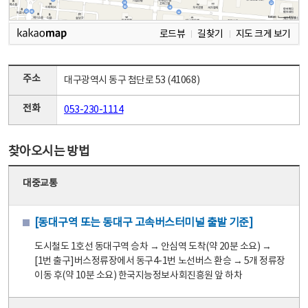
로드뷰
길찾기
지도 크게 보기
주소
대구광역시 동구 첨단로 53 (41068)
전화
053-230-1114
찾아오시는 방법
대중교통
[동대구역 또는 동대구 고속버스터미널 출발 기준]
도시철도 1호선 동대구역 승차 → 안심역 도착(약 20분 소요) →
[1번 출구]버스정류장에서 동구4-1번 노선버스 환승 → 5개 정류장
이동 후(약 10분 소요) 한국지능정보사회진흥원 앞 하차