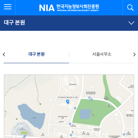
본
전
전체메뉴 열기
검
한국지능정보사회진흥원
문
체
바
메
로
뉴
가
바
대구 본원
기
로
가
기
찾아오시는 길
대구 본원
서울사무소
대구 본원