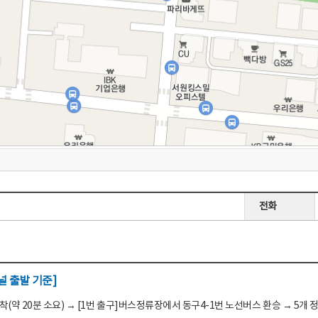
전화
 출발 기준]
(약 20분 소요) → [1번 출구]버스정류장에서 동구4-1번 노선버스 환승 → 5개