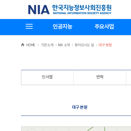
본
전
한국지능정보사회진흥원
문
체
바
메
로
뉴
가
바
전체메뉴보기
기
로
인공지능
주요사업
가
기
>
>
>
>
HOME
기관소개
NIA 소개
찾아오시는 길
대구 본원
인사말
연혁
찾아오시는 길
대구 본원
대구 본원