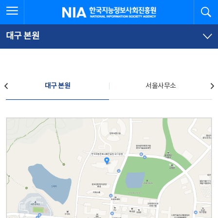
본
전
전체메뉴 열기
검
한국지능정보사회진흥원
문
체
바
메
로
뉴
가
바
대구 본원
기
로
가
기
찾아오시는 길
대구 본원
서울사무소
대구 본원