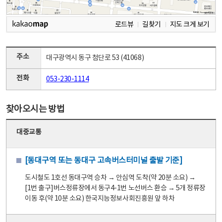
로드뷰
길찾기
지도 크게 보기
주소
대구광역시 동구 첨단로 53 (41068)
전화
053-230-1114
찾아오시는 방법
대중교통
[동대구역 또는 동대구 고속버스터미널 출발 기준]
도시철도 1호선 동대구역 승차 → 안심역 도착(약 20분 소요) →
[1번 출구]버스정류장에서 동구4-1번 노선버스 환승 → 5개 정류장
이동 후(약 10분 소요) 한국지능정보사회진흥원 앞 하차