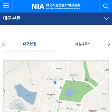
본
전
전체메뉴 열기
검
한국지능정보사회진흥원
문
체
바
메
로
뉴
가
바
대구 본원
기
로
가
기
찾아오시는 길
대구 본원
서울사무소
대구 본원