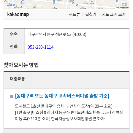
로드뷰
길찾기
지도 크게 보기
주소
대구광역시 동구 첨단로 53 (41068)
전화
053-230-1114
찾아오시는 방법
대중교통
[동대구역 또는 동대구 고속버스터미널 출발 기준]
도시철도 1호선 동대구역 승차 → 안심역 도착(약 20분 소요) →
[1번 출구]버스정류장에서 동구4-1번 노선버스 환승 → 5개 정류장
이동 후(약 10분 소요) 한국지능정보사회진흥원 앞 하차