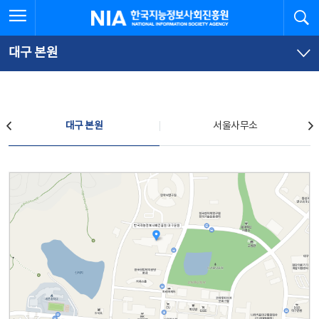
본
전
전체메뉴 열기
검
한국지능정보사회진흥원
문
체
바
메
로
뉴
가
바
대구 본원
기
로
가
기
찾아오시는 길
대구 본원
서울사무소
대구 본원