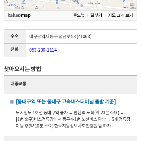
로드뷰
길찾기
지도 크게 보기
주소
대구광역시 동구 첨단로 53 (41068)
전화
053-230-1114
찾아오시는 방법
대중교통
[동대구역 또는 동대구 고속버스터미널 출발 기준]
도시철도 1호선 동대구역 승차 → 안심역 도착(약 20분 소요) →
[1번 출구]버스정류장에서 동구4-1번 노선버스 환승 → 5개 정류장
이동 후(약 10분 소요) 한국지능정보사회진흥원 앞 하차