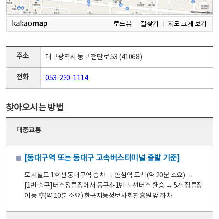
로드뷰
길찾기
지도 크게 보기
주소
대구광역시 동구 첨단로 53 (41068)
전화
053-230-1114
찾아오시는 방법
대중교통
[동대구역 또는 동대구 고속버스터미널 출발 기준]
도시철도 1호선 동대구역 승차 → 안심역 도착(약 20분 소요) →
[1번 출구]버스정류장에서 동구4-1번 노선버스 환승 → 5개 정류장
이동 후(약 10분 소요) 한국지능정보사회진흥원 앞 하차