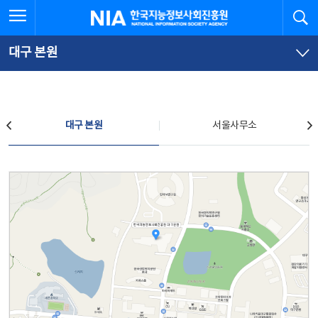
본
전
전체메뉴 열기
검
한국지능정보사회진흥원
문
체
바
메
로
뉴
가
바
대구 본원
기
로
가
기
찾아오시는 길
대구 본원
서울사무소
대구 본원