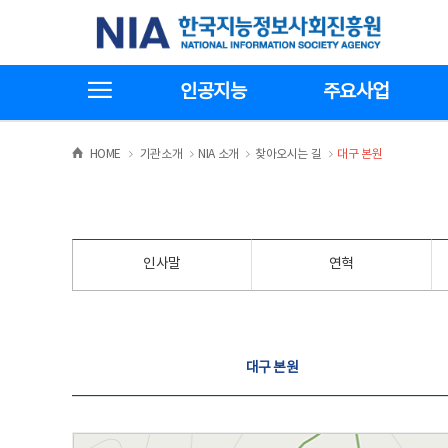
본
전
한국지능정보사회진흥원
문
체
바
메
로
뉴
가
바
전체메뉴보기
기
로
인공지능
주요사업
가
기
>
>
>
>
HOME
기관소개
NIA 소개
찾아오시는 길
대구 본원
인사말
연혁
찾아오시는 길
대구 본원
대구 본원