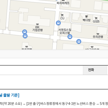
전화
 출발 기준]
(약 20분 소요) → [1번 출구]버스정류장에서 동구4-1번 노선버스 환승 → 5개