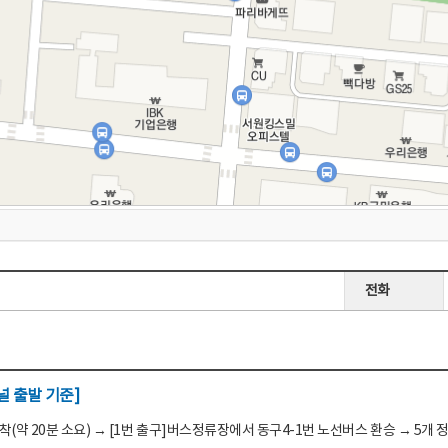
전화
 출발 기준]
(약 20분 소요) → [1번 출구]버스정류장에서 동구4-1번 노선버스 환승 → 5개