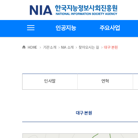
본
전
한국지능정보사회진흥원
문
체
바
메
로
뉴
가
바
전체메뉴보기
기
로
인공지능
주요사업
가
기
>
>
>
>
HOME
기관소개
NIA 소개
찾아오시는 길
대구 본원
인사말
연혁
찾아오시는 길
대구 본원
대구 본원