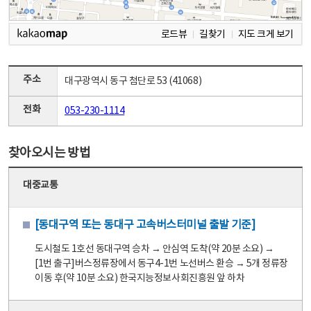
로드뷰
길찾기
지도 크게 보기
주소
대구광역시 동구 첨단로 53 (41068)
전화
053-230-1114
찾아오시는 방법
대중교통
[동대구역 또는 동대구 고속버스터미널 출발 기준]
도시철도 1호선 동대구역 승차 → 안심역 도착(약 20분 소요) →
[1번 출구]버스정류장에서 동구4-1번 노선버스 환승 → 5개 정류장
이동 후(약 10분 소요) 한국지능정보사회진흥원 앞 하차