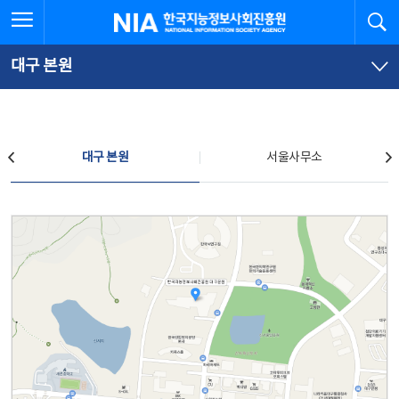
본
전
전체메뉴 열기
검
한국지능정보사회진흥원
문
체
바
메
로
뉴
가
바
대구 본원
기
로
가
기
찾아오시는 길
대구 본원
서울사무소
대구 본원