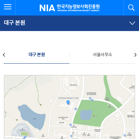
본
전
전체메뉴 열기
검
한국지능정보사회진흥원
문
체
바
메
로
뉴
가
바
대구 본원
기
로
가
기
찾아오시는 길
대구 본원
서울사무소
대구 본원