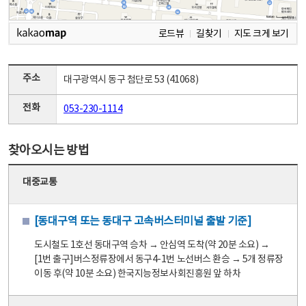
로드뷰
길찾기
지도 크게 보기
주소
대구광역시 동구 첨단로 53 (41068)
전화
053-230-1114
찾아오시는 방법
대중교통
[동대구역 또는 동대구 고속버스터미널 출발 기준]
도시철도 1호선 동대구역 승차 → 안심역 도착(약 20분 소요) →
[1번 출구]버스정류장에서 동구4-1번 노선버스 환승 → 5개 정류장
이동 후(약 10분 소요) 한국지능정보사회진흥원 앞 하차