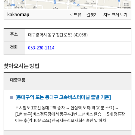
로드뷰
길찾기
지도 크게 보기
주소
대구광역시 동구 첨단로 53 (41068)
전화
053-230-1114
찾아오시는 방법
대중교통
[동대구역 또는 동대구 고속버스터미널 출발 기준]
도시철도 1호선 동대구역 승차 → 안심역 도착(약 20분 소요) →
[1번 출구]버스정류장에서 동구4-1번 노선버스 환승 → 5개 정류장
이동 후(약 10분 소요) 한국지능정보사회진흥원 앞 하차