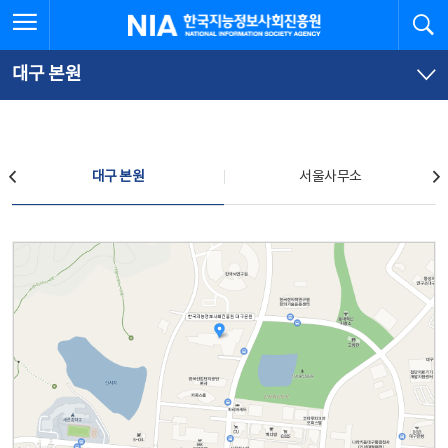
본
전
전체메뉴 열기
검
한국지능정보사회진흥원
문
체
바
메
로
뉴
가
바
대구 본원
기
로
가
기
찾아오시는 길
대구 본원
서울사무소
대구 본원