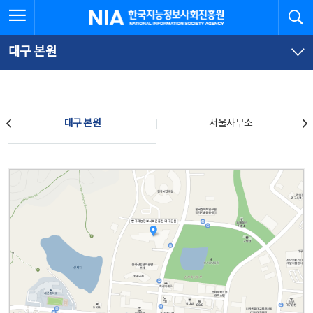
본
전
전체메뉴 열기
검
한국지능정보사회진흥원
문
체
바
메
로
뉴
가
바
대구 본원
기
로
가
기
찾아오시는 길
대구 본원
서울사무소
대구 본원