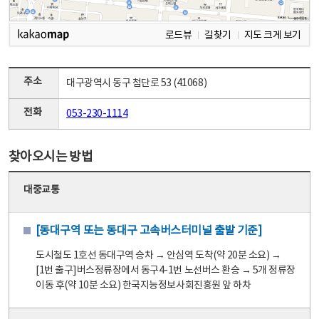
로드뷰
길찾기
지도 크게 보기
주소
대구광역시 동구 첨단로 53 (41068)
전화
053-230-1114
찾아오시는 방법
대중교통
[동대구역 또는 동대구 고속버스터미널 출발 기준]
도시철도 1호선 동대구역 승차 → 안심역 도착(약 20분 소요) →
[1번 출구]버스정류장에서 동구4-1번 노선버스 환승 → 5개 정류장
이동 후(약 10분 소요) 한국지능정보사회진흥원 앞 하차