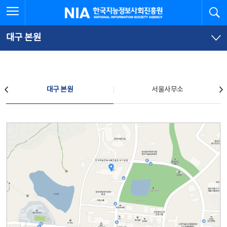
본
전
전체메뉴 열기
검
한국지능정보사회진흥원
문
체
바
메
로
뉴
가
바
대구 본원
기
로
가
기
찾아오시는 길
대구 본원
서울사무소
대구 본원