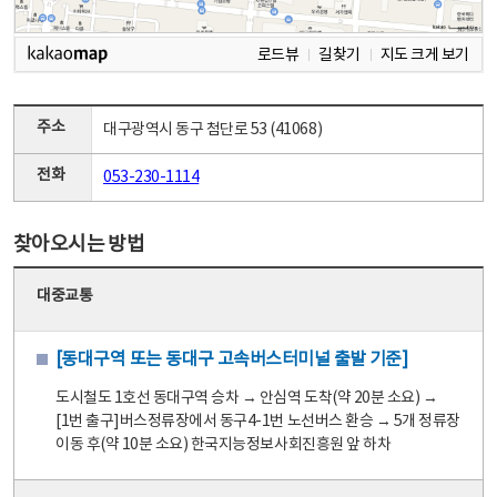
로드뷰
길찾기
지도 크게 보기
주소
대구광역시 동구 첨단로 53 (41068)
전화
053-230-1114
찾아오시는 방법
대중교통
[동대구역 또는 동대구 고속버스터미널 출발 기준]
도시철도 1호선 동대구역 승차 → 안심역 도착(약 20분 소요) →
[1번 출구]버스정류장에서 동구4-1번 노선버스 환승 → 5개 정류장
이동 후(약 10분 소요) 한국지능정보사회진흥원 앞 하차