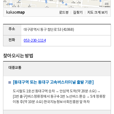
로드뷰
길찾기
지도 크게 보기
주소
대구광역시 동구 첨단로 53 (41068)
전화
053-230-1114
찾아오시는 방법
대중교통
[동대구역 또는 동대구 고속버스터미널 출발 기준]
도시철도 1호선 동대구역 승차 → 안심역 도착(약 20분 소요) →
[1번 출구]버스정류장에서 동구4-1번 노선버스 환승 → 5개 정류장
이동 후(약 10분 소요) 한국지능정보사회진흥원 앞 하차