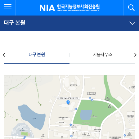
본
전
전체메뉴 열기
검
한국지능정보사회진흥원
문
체
바
메
로
뉴
가
바
대구 본원
기
로
가
기
찾아오시는 길
대구 본원
서울사무소
대구 본원