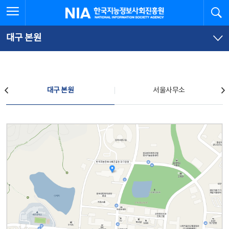
본
전
전체메뉴 열기
검
한국지능정보사회진흥원
문
체
바
메
로
뉴
가
바
대구 본원
기
로
가
기
찾아오시는 길
대구 본원
서울사무소
대구 본원