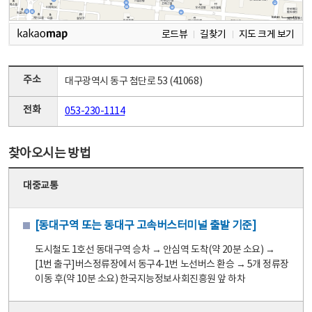
로드뷰
길찾기
지도 크게 보기
주소
대구광역시 동구 첨단로 53 (41068)
전화
053-230-1114
찾아오시는 방법
대중교통
[동대구역 또는 동대구 고속버스터미널 출발 기준]
도시철도 1호선 동대구역 승차 → 안심역 도착(약 20분 소요) →
[1번 출구]버스정류장에서 동구4-1번 노선버스 환승 → 5개 정류장
이동 후(약 10분 소요) 한국지능정보사회진흥원 앞 하차