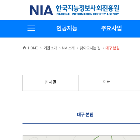
본
전
한국지능정보사회진흥원
문
체
바
메
로
뉴
가
바
전체메뉴보기
기
로
인공지능
주요사업
가
기
>
>
>
>
HOME
기관소개
NIA 소개
찾아오시는 길
대구 본원
인사말
연혁
찾아오시는 길
대구 본원
대구 본원