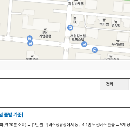
전화
 출발 기준]
(약 20분 소요) → [1번 출구]버스정류장에서 동구4-1번 노선버스 환승 → 5개