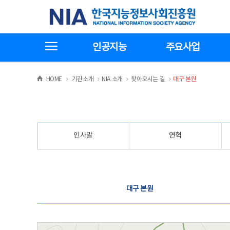
본
전
한국지능정보사회진흥원
문
체
바
메
로
뉴
가
바
전체메뉴보기
기
로
인공지능
주요사업
가
기
>
>
>
>
HOME
기관소개
NIA 소개
찾아오시는 길
대구 본원
인사말
연혁
찾아오시는 길
대구 본원
대구 본원