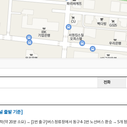
전화
 출발 기준]
(약 20분 소요) → [1번 출구]버스정류장에서 동구4-1번 노선버스 환승 → 5개