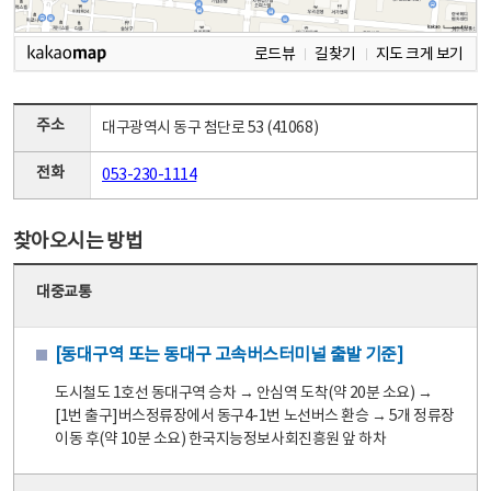
로드뷰
길찾기
지도 크게 보기
주소
대구광역시 동구 첨단로 53 (41068)
전화
053-230-1114
찾아오시는 방법
대중교통
[동대구역 또는 동대구 고속버스터미널 출발 기준]
도시철도 1호선 동대구역 승차 → 안심역 도착(약 20분 소요) →
[1번 출구]버스정류장에서 동구4-1번 노선버스 환승 → 5개 정류장
이동 후(약 10분 소요) 한국지능정보사회진흥원 앞 하차