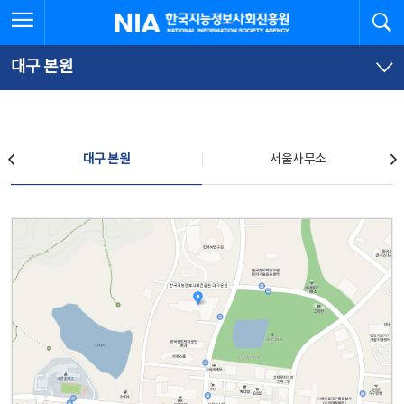
본
전
전체메뉴 열기
검
한국지능정보사회진흥원
문
체
바
메
로
뉴
가
바
대구 본원
기
로
가
기
찾아오시는 길
대구 본원
서울사무소
대구 본원