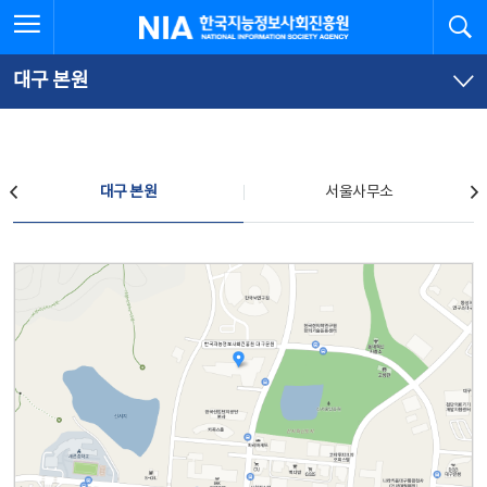
본
전
전체메뉴 열기
검
한국지능정보사회진흥원
문
체
바
메
로
뉴
가
바
대구 본원
기
로
가
기
찾아오시는 길
대구 본원
서울사무소
대구 본원