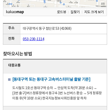
로드뷰
길찾기
지도 크게 보기
주소
대구광역시 동구 첨단로 53 (41068)
전화
053-230-1114
찾아오시는 방법
대중교통
[동대구역 또는 동대구 고속버스터미널 출발 기준]
도시철도 1호선 동대구역 승차 → 안심역 도착(약 20분 소요) →
[1번 출구]버스정류장에서 동구4-1번 노선버스 환승 → 5개 정류장
이동 후(약 10분 소요) 한국지능정보사회진흥원 앞 하차