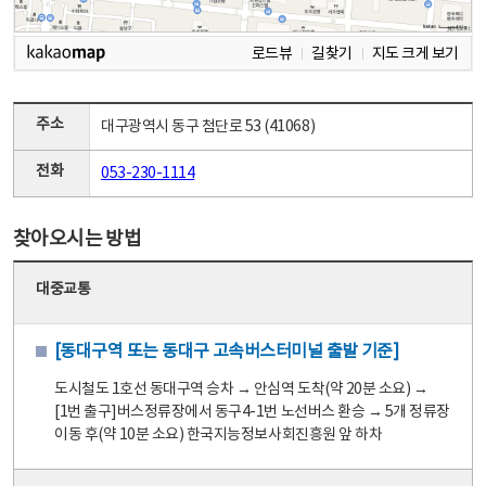
로드뷰
길찾기
지도 크게 보기
주소
대구광역시 동구 첨단로 53 (41068)
전화
053-230-1114
찾아오시는 방법
대중교통
[동대구역 또는 동대구 고속버스터미널 출발 기준]
도시철도 1호선 동대구역 승차 → 안심역 도착(약 20분 소요) →
[1번 출구]버스정류장에서 동구4-1번 노선버스 환승 → 5개 정류장
이동 후(약 10분 소요) 한국지능정보사회진흥원 앞 하차