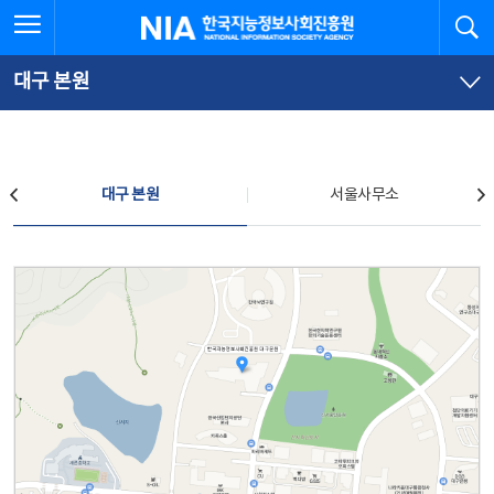
본
전
전체메뉴 열기
검
한국지능정보사회진흥원
문
체
바
메
로
뉴
가
바
대구 본원
기
로
가
기
찾아오시는 길
대구 본원
서울사무소
대구 본원